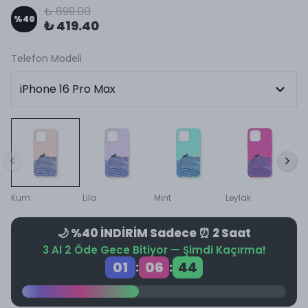
₺ 699.00
%
40
₺ 419.40
Telefon Modeli
Kum
Lila
Mint
Leylak
🌙 %40 İNDİRİM Sadece ⏰ 2 Saat
3 Al 2 Öde Gece Bitiyor — Şimdi Kaçırma!
01
06
43
:
: