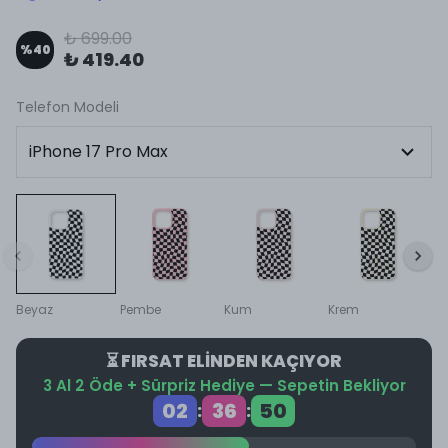
₺ 699.00
%
40
₺ 419.40
Telefon Modeli
Beyaz
Pembe
Kum
Krem
⏳ FIRSAT ELİNDEN KAÇIYOR
3 Al 2 Öde + Sürpriz Hediye — Sepetin Bekliyor
02
36
50
:
: