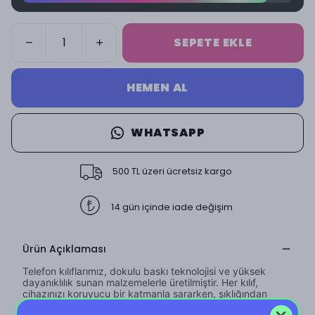
SEPETE EKLE
HEMEN AL
WHATSAPP
500 TL üzeri ücretsiz kargo
14 gün içinde iade değişim
Ürün Açıklaması
Telefon kılıflarımız, dokulu baskı teknolojisi ve yüksek
dayanıklılık sunan malzemelerle üretilmiştir. Her kılıf,
cihazınızı koruyucu bir katmanla sararken, şıklığından
ödün vermeden kullanımınız için özenle tasarlanmıştır.