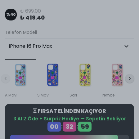
₺ 699.00
%
40
₺ 419.40
Telefon Modeli
A.Mavi
S.Mavi
Sarı
Pembe
⏳ FIRSAT ELİNDEN KAÇIYOR
3 Al 2 Öde + Sürpriz Hediye — Sepetin Bekliyor
00
32
59
:
: