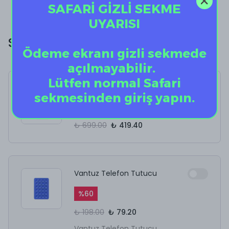
Kendi tesislerimizde üretilen bu ürünler, kalite ve
SAFARİ GİZLİ SEKME
dayanıklılığı bir arada sunmayı hedefler.
UYARISI
Size Özel Ekstra İndirim!
Ödeme ekranı gizli sekmede
açılmayabilir.
Lütfen normal Safari
Starshine
sekmesinden giriş yapın.
%
40
₺ 699.00
₺ 419.40
Vantuz Telefon Tutucu
%
60
₺ 198.00
₺ 79.20
Vantuz Telefon Tutucu