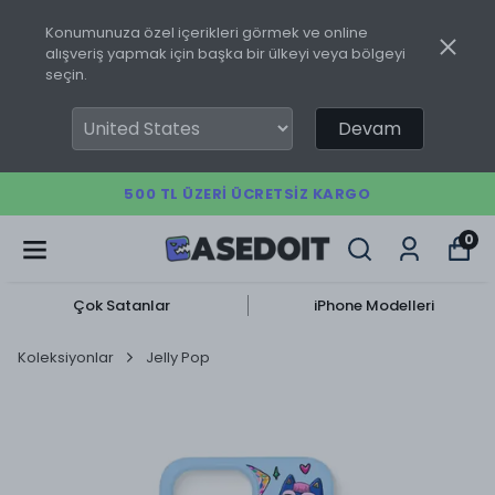
Konumunuza özel içerikleri görmek ve online
alışveriş yapmak için başka bir ülkeyi veya bölgeyi
seçin.
Devam
500 TL ÜZERI ÜCRETSIZ KARGO
0
Çok Satanlar
iPhone Modelleri
Koleksiyonlar
Jelly Pop