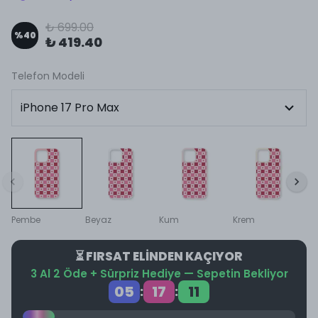
₺ 699.00
%
40
₺ 419.40
Telefon Modeli
Pembe
Beyaz
Kum
Krem
⏳ FIRSAT ELİNDEN KAÇIYOR
3 Al 2 Öde + Sürpriz Hediye — Sepetin Bekliyor
05
17
11
:
: