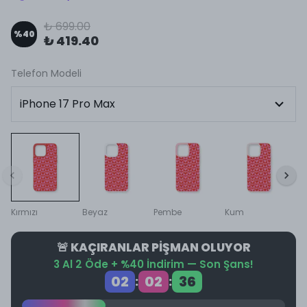
₺ 699.00
%
40
₺ 419.40
Telefon Modeli
Kırmızı
Beyaz
Pembe
Kum
🚨 KAÇIRANLAR PİŞMAN OLUYOR
3 Al 2 Öde + %40 İndirim — Son Şans!
02
02
36
:
: