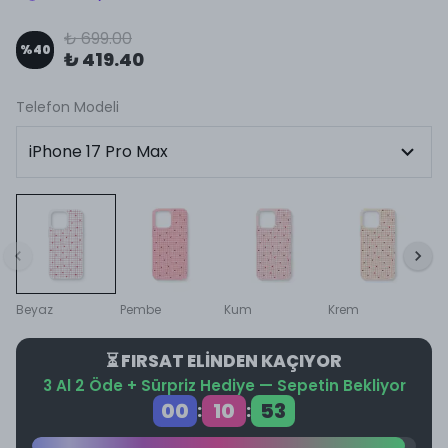
₺ 699.00
%
40
₺ 419.40
Telefon Modeli
Beyaz
Pembe
Kum
Krem
⏳ FIRSAT ELİNDEN KAÇIYOR
3 Al 2 Öde + Sürpriz Hediye — Sepetin Bekliyor
00
10
52
:
: