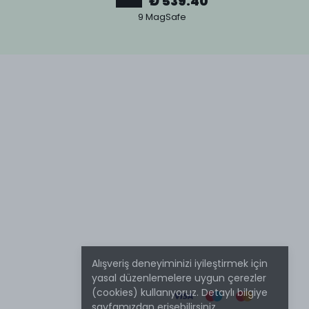
₺ 539.40
9 MagSafe
Alışveriş deneyiminizi iyileştirmek için
yasal düzenlemelere uygun çerezler
(cookies) kullanıyoruz. Detaylı bilgiye
sayfamızdan erişebilirsiniz.