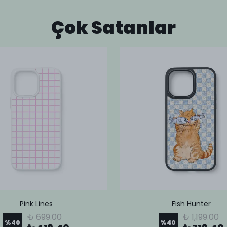
Çok Satanlar
Pink Lines
Fish Hunter
₺ 699.00
₺ 1,199.00
%
40
%
40