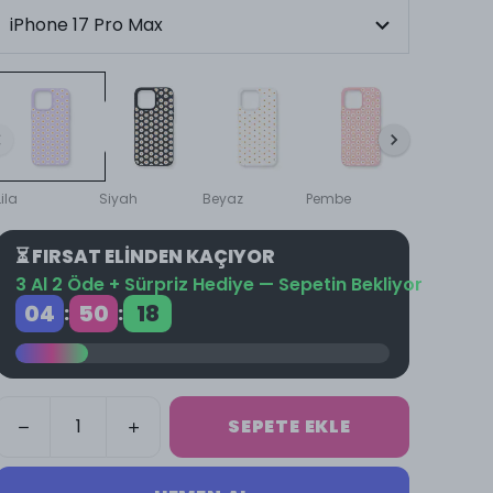
Lila
Siyah
Beyaz
Pembe
Kum
⏳ FIRSAT ELİNDEN KAÇIYOR
3 Al 2 Öde + Sürpriz Hediye — Sepetin Bekliyor
04
50
18
:
:
SEPETE EKLE