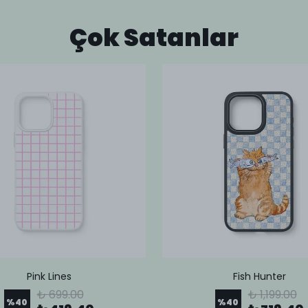
Çok Satanlar
Pink Lines
Fish Hunter
₺ 699.00
₺ 1,199.00
%
40
%
40