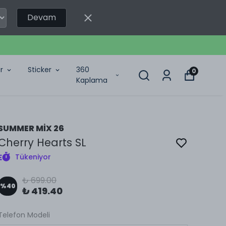
Devam
r
Sticker
360
0
Kaplama
SUMMER MİX 26
Cherry Hearts SL
Tükeniyor
₺ 699.00
%
40
₺ 419.40
Telefon Modeli