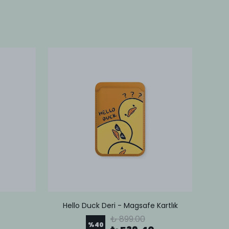
Hello Duck Deri - Magsafe Kartlık
Lov
₺ 899.00
%
40