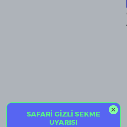
SAFARİ GİZLİ SEKME
UYARISI