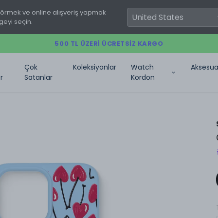
görmek ve online alışveriş yapmak
geyi seçin.
500 TL ÜZERI ÜCRETSIZ KARGO
Çok
Koleksiyonlar
Watch
Aksesua
r
Satanlar
Kordon