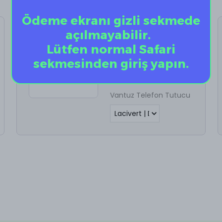
Ödeme ekranı gizli sekmede
açılmayabilir.
Vantuz Telefon
Tutucu
Lütfen normal Safari
sekmesinden giriş yapın.
%
60
₺ 198.00
₺ 79.20
Vantuz Telefon Tutucu