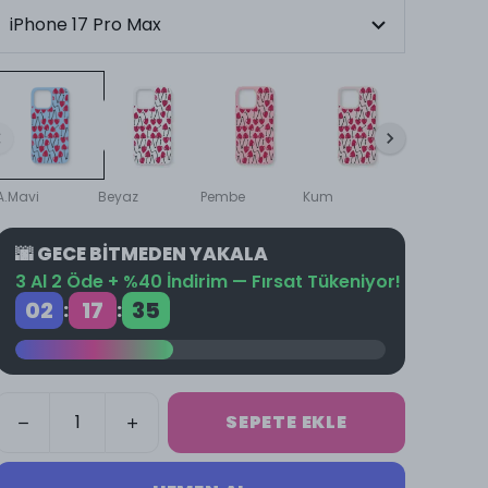
A.Mavi
Beyaz
Pembe
Kum
Krem
🌆 GECE BİTMEDEN YAKALA
3 Al 2 Öde + %40 İndirim — Fırsat Tükeniyor!
02
17
34
:
:
SEPETE EKLE