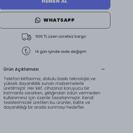
HEMEN AL
WHATSAPP
500 TL üzeri ücretsiz kargo
14 gün içinde iade değişim
Ürün Açıklaması
Telefon kılıflarımız, dokulu baskı teknolojisi ve
yüksek dayanıklılık sunan malzemelerle
üretilmiştir. Her kılıf, cihazınızı koruyucu bir
katmanla sararken, şıklığından ödün vermeden
kullanımınız için özenle tasarlanmıştır. Kendi
tesislerimizde üretilen bu ürünler, kalite ve
dayanıklılığı bir arada sunmayı hedefler.