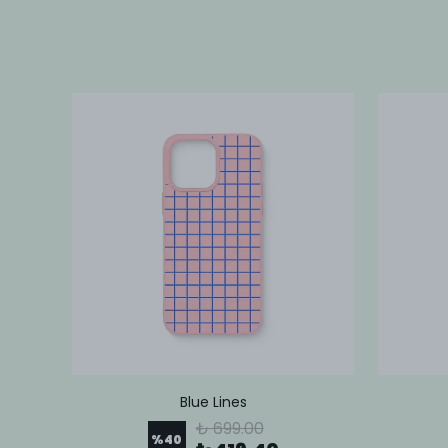
Blue Lines
₺ 699.00
%
40