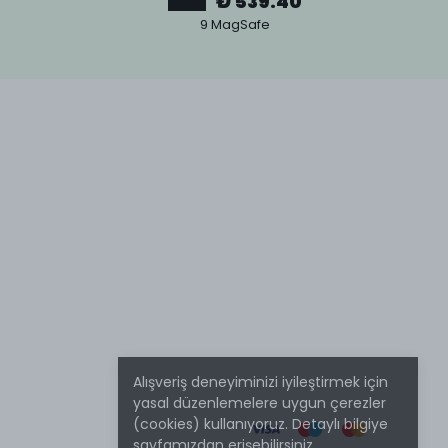
₺ 539.40
9 MagSafe
Alışveriş deneyiminizi iyileştirmek için
yasal düzenlemelere uygun çerezler
(cookies) kullanıyoruz. Detaylı bilgiye
sayfamızdan erişebilirsiniz.